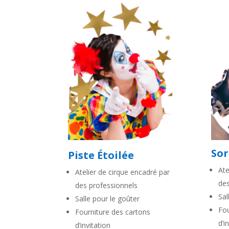
Sor
P
iste Étoilée
Ate
Atelier de cirque encadré par
des
des professionnels
Sal
Salle pour le goûter
Fou
Fourniture des cartons
d’i
d’invitation