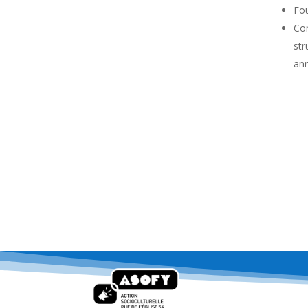
Fou
Com
str
ann